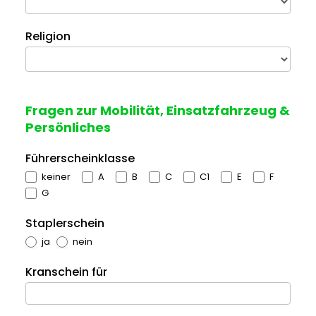
Religion
Fragen zur Mobilität, Einsatzfahrzeug &
Persönliches
Führerscheinklasse
keiner
A
B
C
C1
E
F
G
Staplerschein
ja
nein
Kranschein für